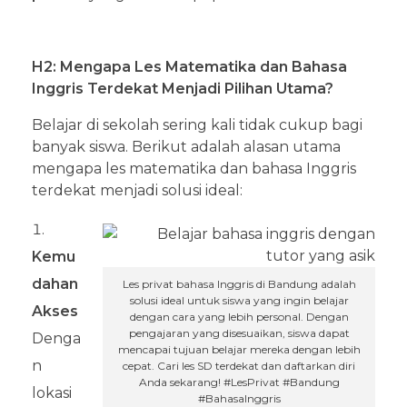
H2: Mengapa Les Matematika dan Bahasa
Inggris Terdekat Menjadi Pilihan Utama?
Belajar di sekolah sering kali tidak cukup bagi
banyak siswa. Berikut adalah alasan utama
mengapa les matematika dan bahasa Inggris
terdekat menjadi solusi ideal:
Kemu
dahan
Les privat bahasa Inggris di Bandung adalah
solusi ideal untuk siswa yang ingin belajar
Akses
dengan cara yang lebih personal. Dengan
pengajaran yang disesuaikan, siswa dapat
Denga
mencapai tujuan belajar mereka dengan lebih
n
cepat. Cari les SD terdekat dan daftarkan diri
Anda sekarang! #LesPrivat #Bandung
lokasi
#BahasaInggris