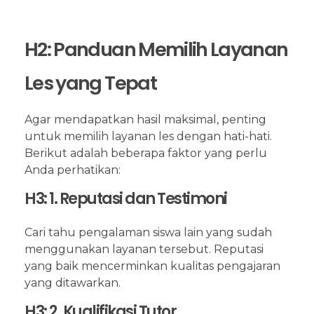
H2: Panduan Memilih Layanan
Les yang Tepat
Agar mendapatkan hasil maksimal, penting
untuk memilih layanan les dengan hati-hati.
Berikut adalah beberapa faktor yang perlu
Anda perhatikan:
H3: 1. Reputasi dan Testimoni
Cari tahu pengalaman siswa lain yang sudah
menggunakan layanan tersebut. Reputasi
yang baik mencerminkan kualitas pengajaran
yang ditawarkan.
H3: 2. Kualifikasi Tutor