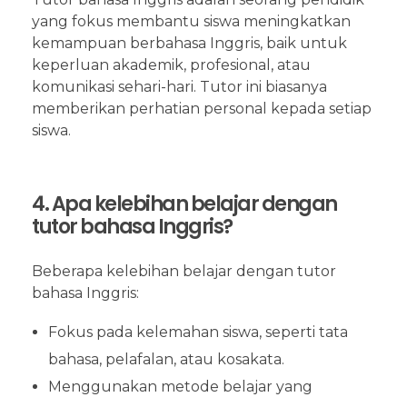
yang fokus membantu siswa meningkatkan
kemampuan berbahasa Inggris, baik untuk
keperluan akademik, profesional, atau
komunikasi sehari-hari. Tutor ini biasanya
memberikan perhatian personal kepada setiap
siswa.
4. Apa kelebihan belajar dengan
tutor bahasa Inggris?
Beberapa kelebihan belajar dengan tutor
bahasa Inggris:
Fokus pada kelemahan siswa, seperti tata
bahasa, pelafalan, atau kosakata.
Menggunakan metode belajar yang