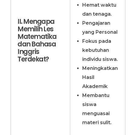
Hemat waktu
dan tenaga.
II. Mengapa
Pengajaran
Memilih Les
yang Personal
Matematika
Fokus pada
dan Bahasa
Inggris
kebutuhan
Terdekat?
individu siswa.
Meningkatkan
Hasil
Akademik
Membantu
siswa
menguasai
materi sulit.