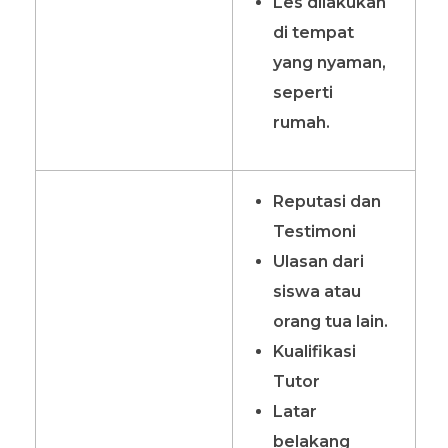
Les dilakukan
di tempat
yang nyaman,
seperti
rumah.
Reputasi dan
Testimoni
Ulasan dari
siswa atau
orang tua lain.
Kualifikasi
Tutor
Latar
belakang