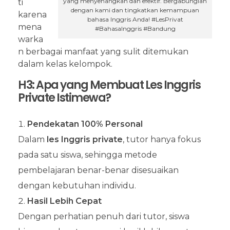
yang menyenangkan dan efektif. Bergabunglah
ti
dengan kami dan tingkatkan kemampuan
karena
bahasa Inggris Anda! #LesPrivat
mena
#BahasaInggris #Bandung
warka
n berbagai manfaat yang sulit ditemukan
dalam kelas kelompok.
H3: Apa yang Membuat Les Inggris
Private Istimewa?
Pendekatan 100% Personal
Dalam
les Inggris private
, tutor hanya fokus
pada satu siswa, sehingga metode
pembelajaran benar-benar disesuaikan
dengan kebutuhan individu.
Hasil Lebih Cepat
Dengan perhatian penuh dari tutor, siswa