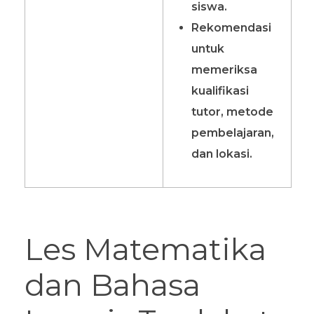
siswa.
Rekomendasi
untuk
memeriksa
kualifikasi
tutor, metode
pembelajaran,
dan lokasi.
Les Matematika
dan Bahasa