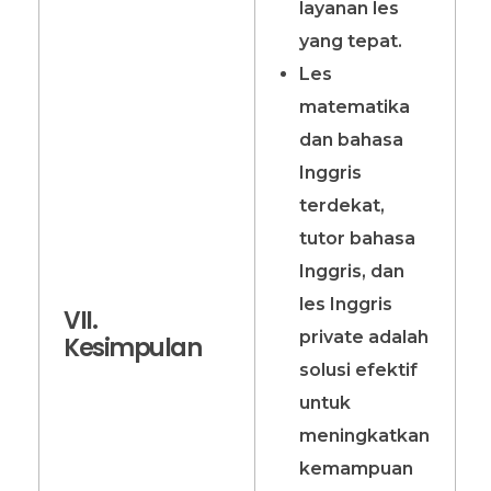
layanan les
yang tepat.
Les
matematika
dan bahasa
Inggris
terdekat,
tutor bahasa
Inggris, dan
les Inggris
VII.
private adalah
Kesimpulan
solusi efektif
untuk
meningkatkan
kemampuan