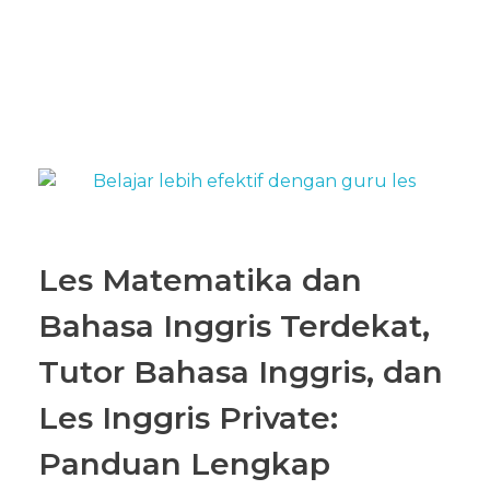
Les Matematika dan
Bahasa Inggris Terdekat,
Tutor Bahasa Inggris, dan
Les Inggris Private:
Panduan Lengkap