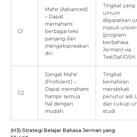
Tingkat yang
Mahir (Advanced)
umum
– Dapat
disyaratkan 
memahami
masuk univers
C1
berbagai teks
(program
panjang dan
berbahasa
mengekspresikan
Jerman) via
diri.
TestDaF/DSH.
Sangat Mahir
Tingkat
(Proficient) –
kemahiran
Dapat memahami
mendekati
C2
hampir semua
penutur asli. 
hal dengan
dari cukup u
mudah.
studi.
(H3) Strategi Belajar Bahasa Jerman yang