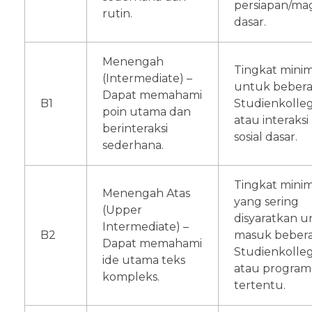
persiapan/m
rutin.
dasar.
Menengah
Tingkat min
(Intermediate) –
untuk beber
Dapat memahami
B1
Studienkolle
poin utama dan
atau interaksi
berinteraksi
sosial dasar.
sederhana.
Tingkat min
Menengah Atas
yang sering
(Upper
disyaratkan 
Intermediate) –
B2
masuk beber
Dapat memahami
Studienkolle
ide utama teks
atau program
kompleks.
tertentu.