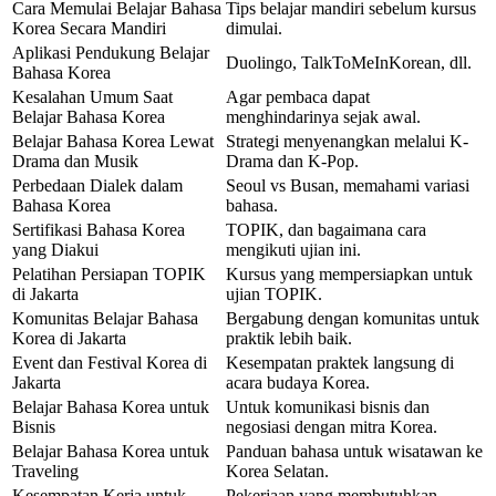
Cara Memulai Belajar Bahasa
Tips belajar mandiri sebelum kursus
Korea Secara Mandiri
dimulai.
Aplikasi Pendukung Belajar
Duolingo, TalkToMeInKorean, dll.
Bahasa Korea
Kesalahan Umum Saat
Agar pembaca dapat
Belajar Bahasa Korea
menghindarinya sejak awal.
Belajar Bahasa Korea Lewat
Strategi menyenangkan melalui K-
Drama dan Musik
Drama dan K-Pop.
Perbedaan Dialek dalam
Seoul vs Busan, memahami variasi
Bahasa Korea
bahasa.
Sertifikasi Bahasa Korea
TOPIK, dan bagaimana cara
yang Diakui
mengikuti ujian ini.
Pelatihan Persiapan TOPIK
Kursus yang mempersiapkan untuk
di Jakarta
ujian TOPIK.
Komunitas Belajar Bahasa
Bergabung dengan komunitas untuk
Korea di Jakarta
praktik lebih baik.
Event dan Festival Korea di
Kesempatan praktek langsung di
Jakarta
acara budaya Korea.
Belajar Bahasa Korea untuk
Untuk komunikasi bisnis dan
Bisnis
negosiasi dengan mitra Korea.
Belajar Bahasa Korea untuk
Panduan bahasa untuk wisatawan ke
Traveling
Korea Selatan.
Kesempatan Kerja untuk
Pekerjaan yang membutuhkan