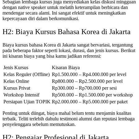
Sebagian lembaga kursus juga menyediakan kelas diskusi mingguan
dengan native speaker untuk melatih keterampilan berbicara dan
mendengar secara alami. Ini sangat efektif untuk meningkatkan
kepercayaan diri dalam berkomunikasi.
H2: Biaya Kursus Bahasa Korea di Jakarta
Biaya kursus bahasa Korea di Jakarta sangat bervariasi, tergantung
pada beberapa faktor seperti lokasi, durasi, dan jenis kursus. Berikut
ini kisaran biaya yang bisa kamu jadikan referensi:
Jenis Kursus
Kisaran Biaya
Kelas Reguler (Offline)
Rp1.500.000 – Rp4.000.000 per level
Kelas Online
Rp800.000 – Rp2.500.000 per level
Kursus Privat
Rp300.000 – Rp700.000 per sesi
Workshop Intensif
Rp500.000 – Rp1.500.000 per workshop
Persiapan Ujian TOPIK
Rp2.000.000 – Rp5.000.000 per paket
Penting untuk diingat, biaya mahal belum tentu menjamin kualitas
terbaik. Teliti terlebih dahulu testimoni alumni dan reputasi lembaga
penyelenggara sebelum memutuskan.
H2: Pengajar Profesional di Jakarta