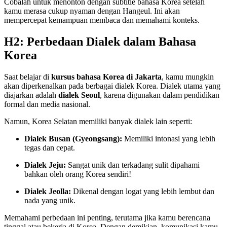
Cobalah untuk menonton dengan subtitle bahasa Korea setelah
kamu merasa cukup nyaman dengan Hangeul. Ini akan
mempercepat kemampuan membaca dan memahami konteks.
H2: Perbedaan Dialek dalam Bahasa
Korea
Saat belajar di
kursus bahasa Korea di Jakarta
, kamu mungkin
akan diperkenalkan pada berbagai dialek Korea. Dialek utama yang
diajarkan adalah
dialek Seoul
, karena digunakan dalam pendidikan
formal dan media nasional.
Namun, Korea Selatan memiliki banyak dialek lain seperti:
Dialek Busan (Gyeongsang):
Memiliki intonasi yang lebih
tegas dan cepat.
Dialek Jeju:
Sangat unik dan terkadang sulit dipahami
bahkan oleh orang Korea sendiri!
Dialek Jeolla:
Dikenal dengan logat yang lebih lembut dan
nada yang unik.
Memahami perbedaan ini penting, terutama jika kamu berencana
tinggal atau bekerja di Korea. Dengan demikian, komunikasi kamu