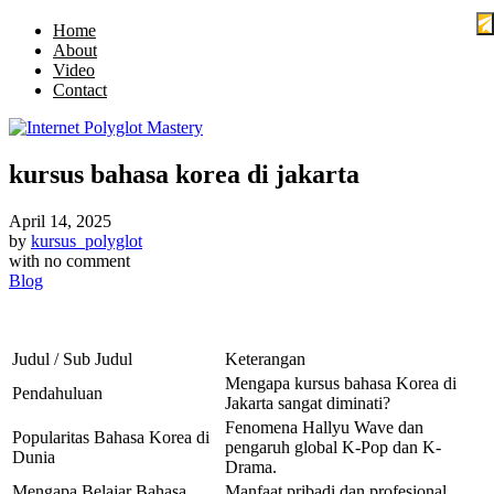
Home
About
Video
Contact
kursus bahasa korea di jakarta
April 14, 2025
by
kursus_polyglot
with
no comment
Blog
Judul / Sub Judul
Keterangan
Mengapa kursus bahasa Korea di
Pendahuluan
Jakarta sangat diminati?
Fenomena Hallyu Wave dan
Popularitas Bahasa Korea di
pengaruh global K-Pop dan K-
Dunia
Drama.
Mengapa Belajar Bahasa
Manfaat pribadi dan profesional