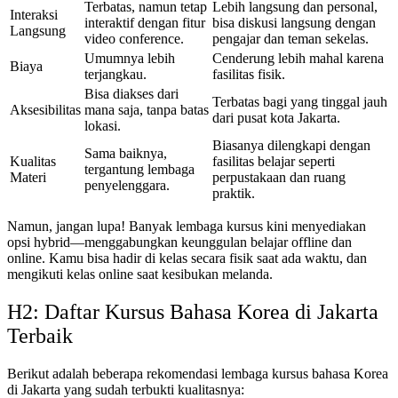
Terbatas, namun tetap
Lebih langsung dan personal,
Interaksi
interaktif dengan fitur
bisa diskusi langsung dengan
Langsung
video conference.
pengajar dan teman sekelas.
Umumnya lebih
Cenderung lebih mahal karena
Biaya
terjangkau.
fasilitas fisik.
Bisa diakses dari
Terbatas bagi yang tinggal jauh
Aksesibilitas
mana saja, tanpa batas
dari pusat kota Jakarta.
lokasi.
Biasanya dilengkapi dengan
Sama baiknya,
Kualitas
fasilitas belajar seperti
tergantung lembaga
Materi
perpustakaan dan ruang
penyelenggara.
praktik.
Namun, jangan lupa! Banyak lembaga kursus kini menyediakan
opsi hybrid—menggabungkan keunggulan belajar offline dan
online. Kamu bisa hadir di kelas secara fisik saat ada waktu, dan
mengikuti kelas online saat kesibukan melanda.
H2: Daftar Kursus Bahasa Korea di Jakarta
Terbaik
Berikut adalah beberapa rekomendasi lembaga kursus bahasa Korea
di Jakarta yang sudah terbukti kualitasnya: