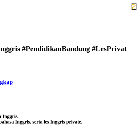
Inggris #PendidikanBandung #LesPrivat
ngkap
Inggris.
hasa Inggris, serta les Inggris private.