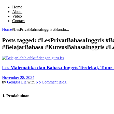
Home
About
Video
Contact
Home
#LesPrivatBahasaInggris #Bandu...
Posts tagged: #LesPrivatBahasaInggris 
#BelajarBahasa #KursusBahasaInggris #
Les Matematika dan Bahasa Inggris Terdekat, Tutor 
November 28, 2024
by
Georgia Lia
with
No Comment
Blog
I. Pendahuluan