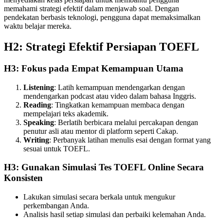
memahami strategi efektif dalam menjawab soal. Dengan
pendekatan berbasis teknologi, pengguna dapat memaksimalkan
waktu belajar mereka.
H2: Strategi Efektif Persiapan TOEFL
H3: Fokus pada Empat Kemampuan Utama
Listening
: Latih kemampuan mendengarkan dengan
mendengarkan podcast atau video dalam bahasa Inggris.
Reading
: Tingkatkan kemampuan membaca dengan
mempelajari teks akademik.
Speaking
: Berlatih berbicara melalui percakapan dengan
penutur asli atau mentor di platform seperti Cakap.
Writing
: Perbanyak latihan menulis esai dengan format yang
sesuai untuk TOEFL.
H3: Gunakan Simulasi Tes TOEFL Online Secara
Konsisten
Lakukan simulasi secara berkala untuk mengukur
perkembangan Anda.
Analisis hasil setiap simulasi dan perbaiki kelemahan Anda.