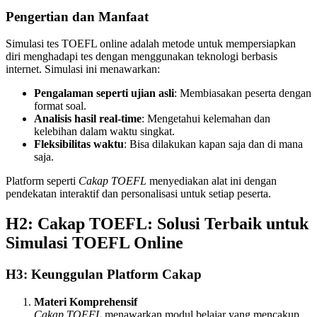
Pengertian dan Manfaat
Simulasi tes TOEFL online adalah metode untuk mempersiapkan
diri menghadapi tes dengan menggunakan teknologi berbasis
internet. Simulasi ini menawarkan:
Pengalaman seperti ujian asli
: Membiasakan peserta dengan
format soal.
Analisis hasil real-time
: Mengetahui kelemahan dan
kelebihan dalam waktu singkat.
Fleksibilitas waktu
: Bisa dilakukan kapan saja dan di mana
saja.
Platform seperti
Cakap TOEFL
menyediakan alat ini dengan
pendekatan interaktif dan personalisasi untuk setiap peserta.
H2: Cakap TOEFL: Solusi Terbaik untuk
Simulasi TOEFL Online
H3: Keunggulan Platform Cakap
Materi Komprehensif
Cakap TOEFL
menawarkan modul belajar yang mencakup