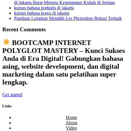
di Jakarta Barat Menuju Kesempatan Kuliah di Jerman
kursus bahasa portugis di jakarta
kursus bahasa korea di jakarta
Panduan Lengkap Memilih Les Photoshop Bekasi Terbaik
Recent Comments
BOOTCAMP INTERNET
POLYGLOT MASTERY – Kunci Sukses
Anda di Era Digital! Gabungkan bahasa
asing, website development, dan digital
marketing dalam satu pelatihan super
lengkap.
Get started
Links
Home
About
Video