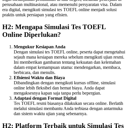
perusahaan multinasional, atau memenuhi persyaratan visa. Dalam
era digital, mengikuti simulasi tes TOEFL online menjadi solusi
praktis untuk persiapan yang efisien.
H2: Mengapa Simulasi Tes TOEFL
Online Diperlukan?
Mengukur Kesiapan Anda
Dengan simulasi tes TOEFL online, peserta dapat mengetahui
sejauh mana kesiapan mereka sebelum mengikuti ujian resmi.
Ini memberikan gambaran tentang kekuatan dan kelemahan
dalam empat kemampuan utama: mendengarkan, membaca,
berbicara, dan menulis.
Efisiensi Waktu dan Biaya
Dibandingkan dengan mengikuti kursus offline, simulasi
online lebih fleksibel dan hemat biaya. Anda dapat
mengaksesnya kapan saja tanpa perlu bepergian.
Adaptasi dengan Format Digital
Tes TOEFL resmi biasanya dilakukan secara online. Berlatih
melalui simulasi membantu Anda terbiasa dengan antarmuka
dan sistem waktu ujian yang sebenarnya.
H2: Platform Terbaik untuk Simulasi Tes