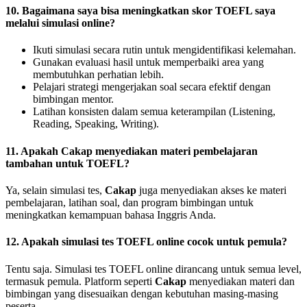
10. Bagaimana saya bisa meningkatkan skor TOEFL saya
melalui simulasi online?
Ikuti simulasi secara rutin untuk mengidentifikasi kelemahan.
Gunakan evaluasi hasil untuk memperbaiki area yang
membutuhkan perhatian lebih.
Pelajari strategi mengerjakan soal secara efektif dengan
bimbingan mentor.
Latihan konsisten dalam semua keterampilan (Listening,
Reading, Speaking, Writing).
11. Apakah Cakap menyediakan materi pembelajaran
tambahan untuk TOEFL?
Ya, selain simulasi tes,
Cakap
juga menyediakan akses ke materi
pembelajaran, latihan soal, dan program bimbingan untuk
meningkatkan kemampuan bahasa Inggris Anda.
12. Apakah simulasi tes TOEFL online cocok untuk pemula?
Tentu saja. Simulasi tes TOEFL online dirancang untuk semua level,
termasuk pemula. Platform seperti
Cakap
menyediakan materi dan
bimbingan yang disesuaikan dengan kebutuhan masing-masing
peserta.