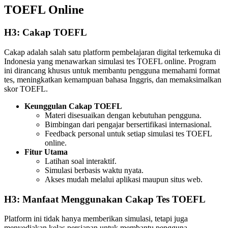
TOEFL Online
H3: Cakap TOEFL
Cakap adalah salah satu platform pembelajaran digital terkemuka di
Indonesia yang menawarkan simulasi tes TOEFL online. Program
ini dirancang khusus untuk membantu pengguna memahami format
tes, meningkatkan kemampuan bahasa Inggris, dan memaksimalkan
skor TOEFL.
Keunggulan Cakap TOEFL
Materi disesuaikan dengan kebutuhan pengguna.
Bimbingan dari pengajar bersertifikasi internasional.
Feedback personal untuk setiap simulasi tes TOEFL
online.
Fitur Utama
Latihan soal interaktif.
Simulasi berbasis waktu nyata.
Akses mudah melalui aplikasi maupun situs web.
H3: Manfaat Menggunakan Cakap Tes TOEFL
Platform ini tidak hanya memberikan simulasi, tetapi juga
menyediakan kelas persiapan untuk membantu pengguna