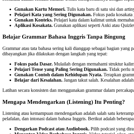
Gunakan Kartu Memori.
Tulis kata baru di satu sisi dan arti
Pelajari Kata yang Sering Digunakan.
Fokus pada kosakata y
Gunakan Konteks.
Pelajari kata dalam kalimat untuk memah
Aplikasi Kosakata.
Gunakan aplikasi seperti Anki atau Quizle
Belajar Grammar Bahasa Inggris Tanpa Bingung
Grammar atau tata bahasa sering kali dianggap sebagai bagian yang 
dibayangkan jika dilakukan dengan langkah yang tepat:
Fokus pada Dasar.
Mulailah dengan memahami struktur kalima
Pelajari Tense yang Paling Sering Digunakan.
Tidak perlu m
Gunakan Contoh dalam Kehidupan Nyata.
Terapkan grammar
Belajar dari Kesalahan.
Jangan takut salah. Kesalahan adala
Latihan secara konsisten dan menggunakan grammar dalam percakapan 
Mengapa Mendengarkan (Listening) Itu Penting?
Listening atau kemampuan mendengarkan adalah salah satu ketera
pelafalan, dan intonasi dalam bahasa Inggris. Berikut adalah beberap
Dengarkan Podcast atau Audiobook.
Pilih podcast yang dira