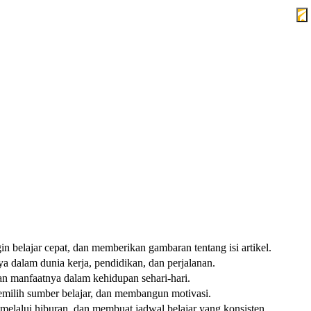
in belajar cepat, dan memberikan gambaran tentang isi artikel.
a dalam dunia kerja, pendidikan, dan perjalanan.
an manfaatnya dalam kehidupan sehari-hari.
emilih sumber belajar, dan membangun motivasi.
r melalui hiburan, dan membuat jadwal belajar yang konsisten.