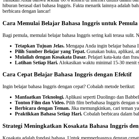
hiburan berasal dari bahasa Inggris. Fakta menarik lainnya adalah ba
berbicara dengan lancar!
Cara Memulai Belajar Bahasa Inggris untuk Pemula
Bagi pemula, memulai belajar bahasa Inggris sering kali terasa suli
Tetapkan Tujuan Jelas.
Mengapa Anda ingin belajar bahasa In
Pilih Sumber Belajar yang Tepat.
Gunakan buku, aplikasi, at
Mulailah dengan Kosakata Dasar.
Pelajari kata-kata dan fras
Latihan Setiap Hari.
Alokasikan waktu minimal 15-30 menit set
Cara Cepat Belajar Bahasa Inggris dengan Efektif
Ingin belajar bahasa Inggris dengan cepat? Cobalah metode berikut:
Manfaatkan Teknologi.
Aplikasi seperti Duolingo dan Babbel
Tonton Film dan Video.
Pilih film berbahasa Inggris dengan 
Berbicara dengan Teman.
Jika memungkinkan, cari teman yang
Praktikkan Bahasa Setiap Hari.
Cobalah berbicara dalam baha
Strategi Meningkatkan Kosakata Bahasa Inggris de
Kosakata adalah fondasi bahasa. Untuk memperluasnya dengan cepat