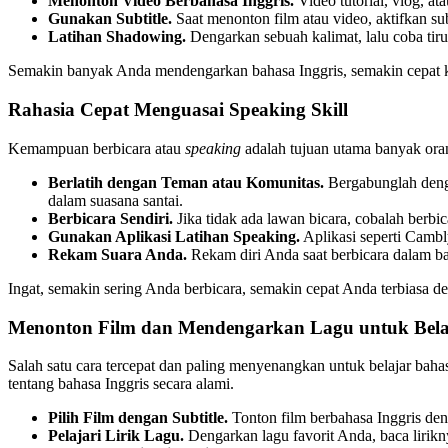
Menonton Video Berbahasa Inggris.
Video tutorial, vlog, a
Gunakan Subtitle.
Saat menonton film atau video, aktifkan su
Latihan Shadowing.
Dengarkan sebuah kalimat, lalu coba tiru
Semakin banyak Anda mendengarkan bahasa Inggris, semakin cepat
Rahasia Cepat Menguasai Speaking Skill
Kemampuan berbicara atau
speaking
adalah tujuan utama banyak oran
Berlatih dengan Teman atau Komunitas.
Bergabunglah denga
dalam suasana santai.
Berbicara Sendiri.
Jika tidak ada lawan bicara, cobalah berbic
Gunakan Aplikasi Latihan Speaking.
Aplikasi seperti Cambl
Rekam Suara Anda.
Rekam diri Anda saat berbicara dalam bah
Ingat, semakin sering Anda berbicara, semakin cepat Anda terbiasa de
Menonton Film dan Mendengarkan Lagu untuk Bela
Salah satu cara tercepat dan paling menyenangkan untuk belajar bahas
tentang bahasa Inggris secara alami.
Pilih Film dengan Subtitle.
Tonton film berbahasa Inggris den
Pelajari Lirik Lagu.
Dengarkan lagu favorit Anda, baca lirikn