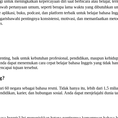
egi untuk meningkatkan kepercayaan diri saat berbicara atau belajar, t
wab pertanyaan umum, seperti berapa lama waktu yang dibutuhkan untuk
r aplikasi, buku, podcast, dan platform terbaik untuk belajar bahasa Ingg
arisbawahi pentingnya konsistensi, motivasi, dan memanfaatkan met
s.
enting, baik untuk kebutuhan profesional, pendidikan, maupun kehidupa
da dapat menemukan cara cepat belajar bahasa Inggris yang tidak han
ncapai tujuan tersebut.
g?
i 60 negara sebagai bahasa resmi. Tidak hanya itu, lebih dari 1,5 milia
didikan, karier, dan hubungan sosial. Anda dapat menjelajahi dunia 
sa Inggris? Ini menunjukkan betapa pentingnya kemampuan bahasa Inggris