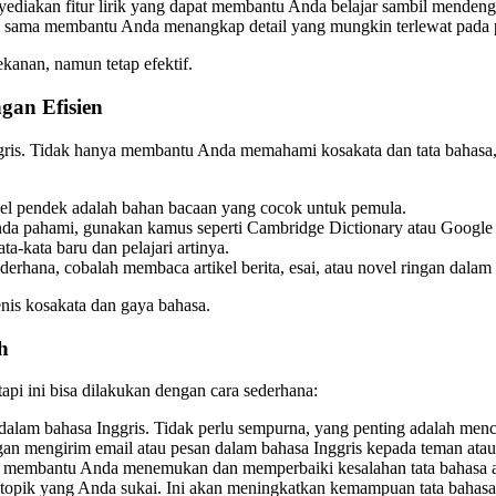
nyediakan fitur lirik yang dapat membantu Anda belajar sambil mendeng
sama membantu Anda menangkap detail yang mungkin terlewat pada 
ekanan, namun tetap efektif.
an Efisien
gris. Tidak hanya membantu Anda memahami kosakata dan tata bahasa,
el pendek adalah bahan bacaan yang cocok untuk pemula.
da pahami, gunakan kamus seperti Cambridge Dictionary atau Google 
a-kata baru dan pelajari artinya.
derhana, cobalah membaca artikel berita, esai, atau novel ringan dalam 
nis kosakata dan gaya bahasa.
h
api ini bisa dilakukan dengan cara sederhana:
 dalam bahasa Inggris. Tidak perlu sempurna, yang penting adalah men
 mengirim email atau pesan dalam bahasa Inggris kepada teman atau
t membantu Anda menemukan dan memperbaiki kesalahan tata bahasa a
 topik yang Anda sukai. Ini akan meningkatkan kemampuan tata bahas