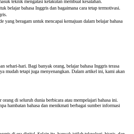
ermasuk teknik mengatasi ketakutan membuat kesalahan.
 belajar bahasa Inggris dan bagaimana cara tetap termotivasi.
ris.
ode yang beragam untuk mencapai kemajuan dalam belajar bahasa
n sehari-hari. Bagi banyak orang, belajar bahasa Inggris terasa
ya mudah tetapi juga menyenangkan. Dalam artikel ini, kami akan
r orang di seluruh dunia berbicara atau mempelajari bahasa ini.
tanpa hambatan bahasa dan menikmati berbagai sumber informasi
 di era digital. Selain itu, banyak istilah teknologi, bisnis, dan