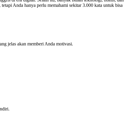
n, tetapi Anda hanya perlu memahami sekitar 3.000 kata untuk bisa
yang jelas akan memberi Anda motivasi.
diri.