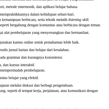
ri, metode mnemonik, dan aplikasi belajar bahasa.
 mempraktikkannya dalam kehidupan sehari-hari.
 kemampuan berbicara, serta teknik melatih
listening skill.
eperti bergabung dengan komunitas atau berbicara dengan teman.
ai alat pembelajaran yang menyenangkan dan bermanfaat.
ggunakan kamus online untuk pemahaman lebih baik.
is jurnal harian dan belajar dari kesalahan.
 pada grammar dan kurangnya konsistensi.
 dan kursus interaktif.
ang mempermudah pembelajaran.
tas belajar yang efektif.
aran melalui diskusi dan berbagi pengetahuan.
g, seperti di tempat kerja, perjalanan, atau komunikasi dengan