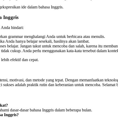
kspresikan ide dalam bahasa Inggris.
 Inggris
 Anda hindari:
rkan grammar menghalangi Anda untuk berbicara atau menulis.
ka Anda hanya belajar sesekali, hasilnya akan lambat.
ses belajar. Jangan takut untuk mencoba dan salah, karena itu membant
tidak cukup. Anda perlu menggunakan kata-kata tersebut dalam kontek
lebih efektif dan cepat.
ensi, motivasi, dan metode yang tepat. Dengan memanfaatkan teknolog
 sukses adalah praktik rutin dan keberanian untuk mencoba. Selamat b
gkat?
hami dasar-dasar bahasa Inggris dalam beberapa bulan.
a Inggris?