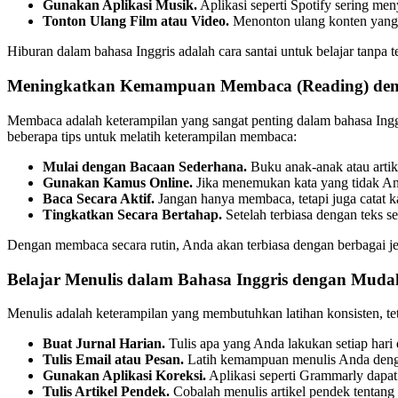
Gunakan Aplikasi Musik.
Aplikasi seperti Spotify sering me
Tonton Ulang Film atau Video.
Menonton ulang konten yang 
Hiburan dalam bahasa Inggris adalah cara santai untuk belajar tanpa t
Meningkatkan Kemampuan Membaca (Reading) deng
Membaca adalah keterampilan yang sangat penting dalam bahasa Ing
beberapa tips untuk melatih keterampilan membaca:
Mulai dengan Bacaan Sederhana.
Buku anak-anak atau artik
Gunakan Kamus Online.
Jika menemukan kata yang tidak An
Baca Secara Aktif.
Jangan hanya membaca, tetapi juga catat kat
Tingkatkan Secara Bertahap.
Setelah terbiasa dengan teks se
Dengan membaca secara rutin, Anda akan terbiasa dengan berbagai je
Belajar Menulis dalam Bahasa Inggris dengan Muda
Menulis adalah keterampilan yang membutuhkan latihan konsisten, tet
Buat Jurnal Harian.
Tulis apa yang Anda lakukan setiap hari
Tulis Email atau Pesan.
Latih kemampuan menulis Anda dengan
Gunakan Aplikasi Koreksi.
Aplikasi seperti Grammarly dapa
Tulis Artikel Pendek.
Cobalah menulis artikel pendek tentang