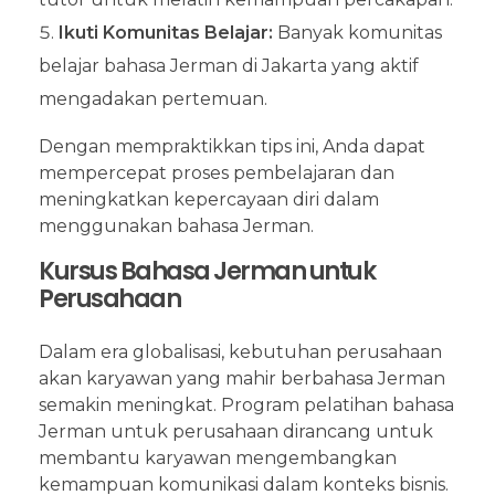
Ikuti Komunitas Belajar:
Banyak komunitas
belajar bahasa Jerman di Jakarta yang aktif
mengadakan pertemuan.
Dengan mempraktikkan tips ini, Anda dapat
mempercepat proses pembelajaran dan
meningkatkan kepercayaan diri dalam
menggunakan bahasa Jerman.
Kursus Bahasa Jerman untuk
Perusahaan
Dalam era globalisasi, kebutuhan perusahaan
akan karyawan yang mahir berbahasa Jerman
semakin meningkat. Program pelatihan bahasa
Jerman untuk perusahaan dirancang untuk
membantu karyawan mengembangkan
kemampuan komunikasi dalam konteks bisnis.