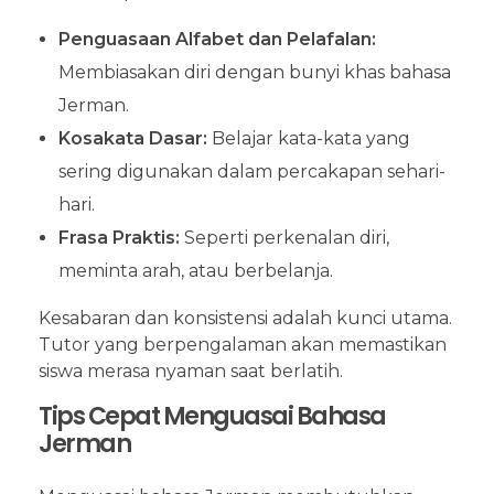
Penguasaan Alfabet dan Pelafalan:
Membiasakan diri dengan bunyi khas bahasa
Jerman.
Kosakata Dasar:
Belajar kata-kata yang
sering digunakan dalam percakapan sehari-
hari.
Frasa Praktis:
Seperti perkenalan diri,
meminta arah, atau berbelanja.
Kesabaran dan konsistensi adalah kunci utama.
Tutor yang berpengalaman akan memastikan
siswa merasa nyaman saat berlatih.
Tips Cepat Menguasai Bahasa
Jerman