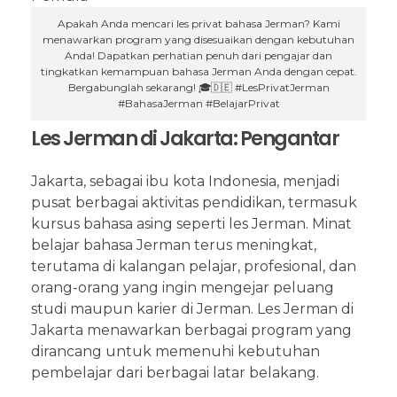
Apakah Anda mencari les privat bahasa Jerman? Kami
menawarkan program yang disesuaikan dengan kebutuhan
Anda! Dapatkan perhatian penuh dari pengajar dan
tingkatkan kemampuan bahasa Jerman Anda dengan cepat.
Bergabunglah sekarang! 🎓🇩🇪 #LesPrivatJerman
#BahasaJerman #BelajarPrivat
Les Jerman di Jakarta: Pengantar
Jakarta, sebagai ibu kota Indonesia, menjadi
pusat berbagai aktivitas pendidikan, termasuk
kursus bahasa asing seperti les Jerman. Minat
belajar bahasa Jerman terus meningkat,
terutama di kalangan pelajar, profesional, dan
orang-orang yang ingin mengejar peluang
studi maupun karier di Jerman. Les Jerman di
Jakarta menawarkan berbagai program yang
dirancang untuk memenuhi kebutuhan
pembelajar dari berbagai latar belakang.