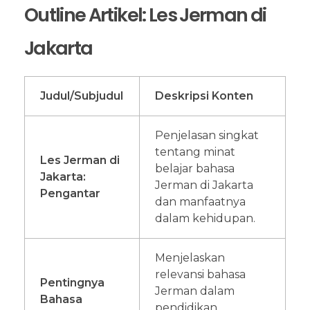
Outline Artikel: Les Jerman di
Jakarta
Judul/Subjudul
Deskripsi Konten
Penjelasan singkat
tentang minat
Les Jerman di
belajar bahasa
Jakarta:
Jerman di Jakarta
Pengantar
dan manfaatnya
dalam kehidupan.
Menjelaskan
relevansi bahasa
Pentingnya
Jerman dalam
Bahasa
pendidikan,