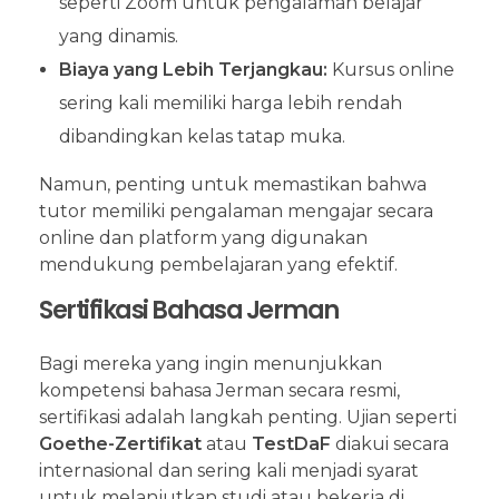
seperti Zoom untuk pengalaman belajar
yang dinamis.
Biaya yang Lebih Terjangkau:
Kursus online
sering kali memiliki harga lebih rendah
dibandingkan kelas tatap muka.
Namun, penting untuk memastikan bahwa
tutor memiliki pengalaman mengajar secara
online dan platform yang digunakan
mendukung pembelajaran yang efektif.
Sertifikasi Bahasa Jerman
Bagi mereka yang ingin menunjukkan
kompetensi bahasa Jerman secara resmi,
sertifikasi adalah langkah penting. Ujian seperti
Goethe-Zertifikat
atau
TestDaF
diakui secara
internasional dan sering kali menjadi syarat
untuk melanjutkan studi atau bekerja di