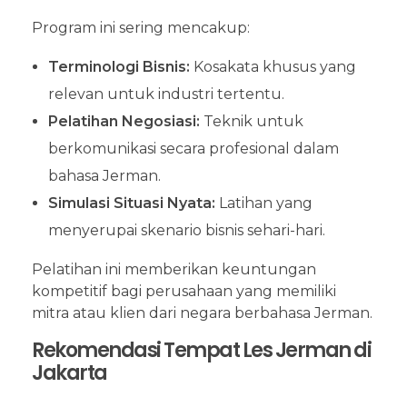
Program ini sering mencakup:
Terminologi Bisnis:
Kosakata khusus yang
relevan untuk industri tertentu.
Pelatihan Negosiasi:
Teknik untuk
berkomunikasi secara profesional dalam
bahasa Jerman.
Simulasi Situasi Nyata:
Latihan yang
menyerupai skenario bisnis sehari-hari.
Pelatihan ini memberikan keuntungan
kompetitif bagi perusahaan yang memiliki
mitra atau klien dari negara berbahasa Jerman.
Rekomendasi Tempat Les Jerman di
Jakarta