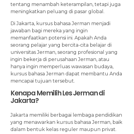
tentang menambah keterampilan, tetapi juga
meningkatkan peluang di pasar global.
Di Jakarta, kursus bahasa Jerman menjadi
jawaban bagi mereka yang ingin
memanfaatkan potensi ini. Apakah Anda
seorang pelajar yang bercita-cita belajar di
universitas Jerman, seorang profesional yang
ingin bekerja di perusahaan Jerman, atau
hanya ingin memperluas wawasan budaya,
kursus bahasa Jerman dapat membantu Anda
mencapai tujuan tersebut.
Kenapa Memilih Les Jerman di
Jakarta?
Jakarta memiliki berbagai lembaga pendidikan
yang menawarkan kursus bahasa Jerman, baik
dalam bentuk kelas reguler maupun privat.