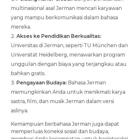
multinasional asal Jerman mencari karyawan
yang mampu berkomunikasi dalam bahasa
mereka.
Akses ke Pendidikan Berkualitas:
Universitas di Jerman, seperti TU München dan
Universität Heidelberg, menawarkan program
unggulan dengan biaya yang terjangkau atau
bahkan gratis.
Pengayaan Budaya:
Bahasa Jerman
memungkinkan Anda untuk menikmati karya
sastra, film, dan musik Jerman dalam versi
aslinya.
Kemampuan berbahasa Jerman juga dapat
memperluas koneksi sosial dan budaya,
memberi Anda kesempatan untuk berinteraksi