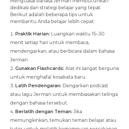
Menguasai bahasa Jerman membutuhkan
dedikasi dan strategi belajar yang tepat.
Berikut adalah beberapa tips untuk
membantu Anda belajar lebih cepat:
Praktik Harian:
Luangkan waktu 15–30
menit setiap hari untuk membaca,
mendengarkan, atau berbicara dalam bahasa
Jerman.
Gunakan Flashcards:
Alat ini sangat berguna
untuk menghafal kosakata baru.
Latih Pendengaran:
Dengarkan podcast
atau lagu Jerman untuk membiasakan telinga
dengan bahasa tersebut.
Berlatih dengan Teman:
Jika
memungkinkan, temukan teman belajar atau
tutor untuk melatih kemampuan percakapan.