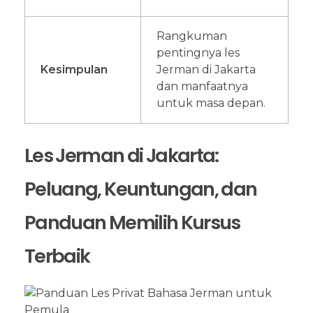
Rangkuman
pentingnya les
Kesimpulan
Jerman di Jakarta
dan manfaatnya
untuk masa depan.
Les Jerman di Jakarta:
Peluang, Keuntungan, dan
Panduan Memilih Kursus
Terbaik