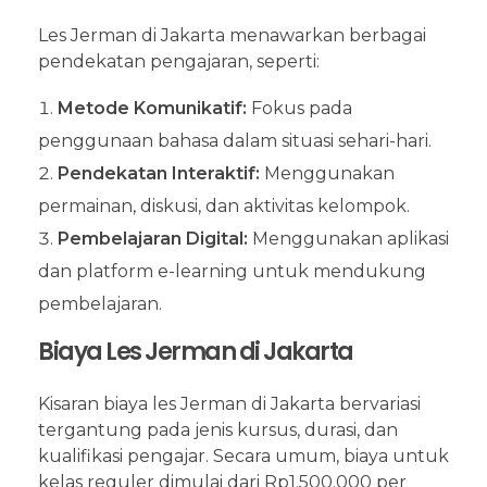
Les Jerman di Jakarta menawarkan berbagai
pendekatan pengajaran, seperti:
Metode Komunikatif:
Fokus pada
penggunaan bahasa dalam situasi sehari-hari.
Pendekatan Interaktif:
Menggunakan
permainan, diskusi, dan aktivitas kelompok.
Pembelajaran Digital:
Menggunakan aplikasi
dan platform e-learning untuk mendukung
pembelajaran.
Biaya Les Jerman di Jakarta
Kisaran biaya les Jerman di Jakarta bervariasi
tergantung pada jenis kursus, durasi, dan
kualifikasi pengajar. Secara umum, biaya untuk
kelas reguler dimulai dari Rp1.500.000 per