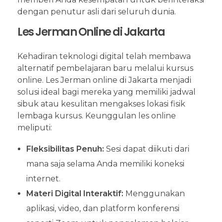
dengan penutur asli dari seluruh dunia.
Les Jerman Online di Jakarta
Kehadiran teknologi digital telah membawa
alternatif pembelajaran baru melalui kursus
online. Les Jerman online di Jakarta menjadi
solusi ideal bagi mereka yang memiliki jadwal
sibuk atau kesulitan mengakses lokasi fisik
lembaga kursus. Keunggulan les online
meliputi:
Fleksibilitas Penuh:
Sesi dapat diikuti dari
mana saja selama Anda memiliki koneksi
internet.
Materi Digital Interaktif:
Menggunakan
aplikasi, video, dan platform konferensi