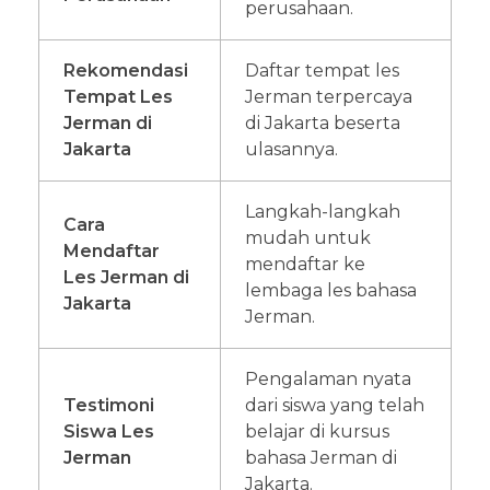
perusahaan.
Rekomendasi
Daftar tempat les
Tempat Les
Jerman terpercaya
Jerman di
di Jakarta beserta
Jakarta
ulasannya.
Langkah-langkah
Cara
mudah untuk
Mendaftar
mendaftar ke
Les Jerman di
lembaga les bahasa
Jakarta
Jerman.
Pengalaman nyata
Testimoni
dari siswa yang telah
Siswa Les
belajar di kursus
Jerman
bahasa Jerman di
Jakarta.