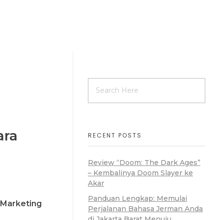
Home
About
Video
Contact
ara
RECENT POSTS
Review “Doom: The Dark Ages”
– Kembalinya Doom Slayer ke
Akar
Panduan Lengkap: Memulai
l Marketing
Perjalanan Bahasa Jerman Anda
di Jakarta Barat Menuju