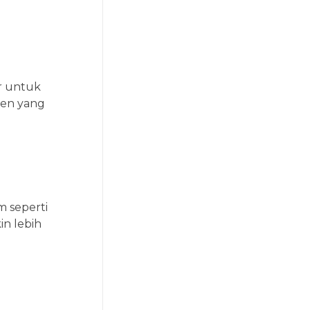
r untuk
ten yang
m seperti
in lebih