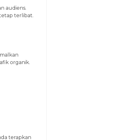
an audiens.
etap terlibat.
timalkan
fik organik.
nda terapkan