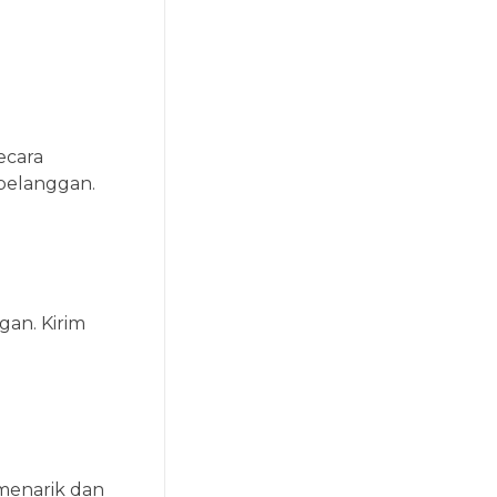
ecara
pelanggan.
an. Kirim
 menarik dan