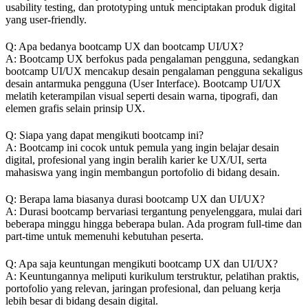
usability testing, dan prototyping untuk menciptakan produk digital
yang user-friendly.
Q: Apa bedanya bootcamp UX dan bootcamp UI/UX?
A: Bootcamp UX berfokus pada pengalaman pengguna, sedangkan
bootcamp UI/UX mencakup desain pengalaman pengguna sekaligus
desain antarmuka pengguna (User Interface). Bootcamp UI/UX
melatih keterampilan visual seperti desain warna, tipografi, dan
elemen grafis selain prinsip UX.
Q: Siapa yang dapat mengikuti bootcamp ini?
A: Bootcamp ini cocok untuk pemula yang ingin belajar desain
digital, profesional yang ingin beralih karier ke UX/UI, serta
mahasiswa yang ingin membangun portofolio di bidang desain.
Q: Berapa lama biasanya durasi bootcamp UX dan UI/UX?
A: Durasi bootcamp bervariasi tergantung penyelenggara, mulai dari
beberapa minggu hingga beberapa bulan. Ada program full-time dan
part-time untuk memenuhi kebutuhan peserta.
Q: Apa saja keuntungan mengikuti bootcamp UX dan UI/UX?
A: Keuntungannya meliputi kurikulum terstruktur, pelatihan praktis,
portofolio yang relevan, jaringan profesional, dan peluang kerja
lebih besar di bidang desain digital.