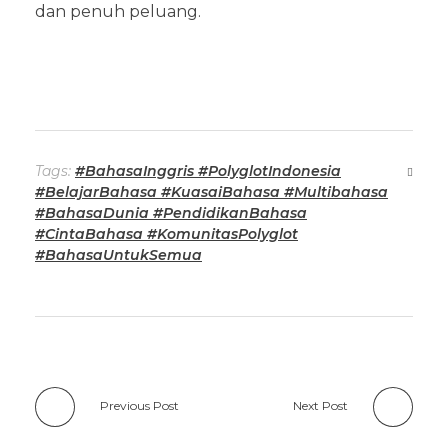
dan penuh peluang.
Tags:
#BahasaInggris #PolyglotIndonesia
#BelajarBahasa #KuasaiBahasa #Multibahasa
#BahasaDunia #PendidikanBahasa
#CintaBahasa #KomunitasPolyglot
#BahasaUntukSemua
Previous Post
Next Post