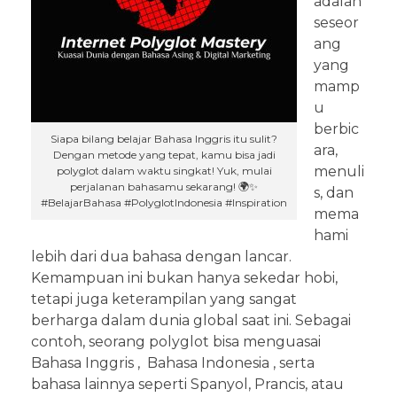
adalah
seseor
ang
yang
mamp
u
berbic
Siapa bilang belajar Bahasa Inggris itu sulit?
ara,
Dengan metode yang tepat, kamu bisa jadi
menuli
polyglot dalam waktu singkat! Yuk, mulai
perjalanan bahasamu sekarang! 🌍✨
s, dan
#BelajarBahasa #PolyglotIndonesia #Inspiration
mema
hami
lebih dari dua bahasa dengan lancar.
Kemampuan ini bukan hanya sekedar hobi,
tetapi juga keterampilan yang sangat
berharga dalam dunia global saat ini. Sebagai
contoh, seorang polyglot bisa menguasai
Bahasa Inggris , Bahasa Indonesia , serta
bahasa lainnya seperti Spanyol, Prancis, atau