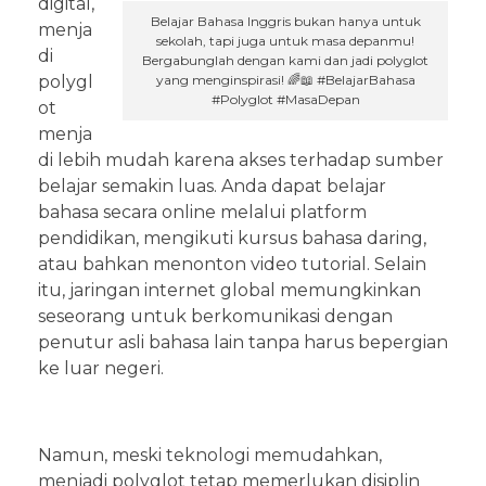
digital,
Belajar Bahasa Inggris bukan hanya untuk
menja
sekolah, tapi juga untuk masa depanmu!
di
Bergabunglah dengan kami dan jadi polyglot
yang menginspirasi! 🌈📖 #BelajarBahasa
polygl
#Polyglot #MasaDepan
ot
menja
di lebih mudah karena akses terhadap sumber
belajar semakin luas. Anda dapat belajar
bahasa secara online melalui platform
pendidikan, mengikuti kursus bahasa daring,
atau bahkan menonton video tutorial. Selain
itu, jaringan internet global memungkinkan
seseorang untuk berkomunikasi dengan
penutur asli bahasa lain tanpa harus bepergian
ke luar negeri.
Namun, meski teknologi memudahkan,
menjadi polyglot tetap memerlukan disiplin