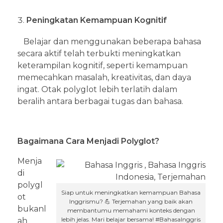
Peningkatan Kemampuan Kognitif
Belajar dan menggunakan beberapa bahasa
secara aktif telah terbukti meningkatkan
keterampilan kognitif, seperti kemampuan
memecahkan masalah, kreativitas, dan daya
ingat. Otak polyglot lebih terlatih dalam
beralih antara berbagai tugas dan bahasa.
Bagaimana Cara Menjadi Polyglot?
Menja
di
polygl
Siap untuk meningkatkan kemampuan Bahasa
ot
Inggrismu? 💪 Terjemahan yang baik akan
bukanl
membantumu memahami konteks dengan
lebih jelas. Mari belajar bersama! #BahasaInggris
ah