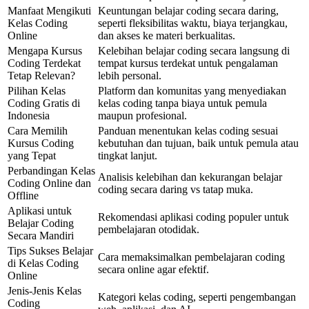
Manfaat Mengikuti
Keuntungan belajar coding secara daring,
Kelas Coding
seperti fleksibilitas waktu, biaya terjangkau,
Online
dan akses ke materi berkualitas.
Mengapa Kursus
Kelebihan belajar coding secara langsung di
Coding Terdekat
tempat kursus terdekat untuk pengalaman
Tetap Relevan?
lebih personal.
Pilihan Kelas
Platform dan komunitas yang menyediakan
Coding Gratis di
kelas coding tanpa biaya untuk pemula
Indonesia
maupun profesional.
Cara Memilih
Panduan menentukan kelas coding sesuai
Kursus Coding
kebutuhan dan tujuan, baik untuk pemula atau
yang Tepat
tingkat lanjut.
Perbandingan Kelas
Analisis kelebihan dan kekurangan belajar
Coding Online dan
coding secara daring vs tatap muka.
Offline
Aplikasi untuk
Rekomendasi aplikasi coding populer untuk
Belajar Coding
pembelajaran otodidak.
Secara Mandiri
Tips Sukses Belajar
Cara memaksimalkan pembelajaran coding
di Kelas Coding
secara online agar efektif.
Online
Jenis-Jenis Kelas
Kategori kelas coding, seperti pengembangan
Coding