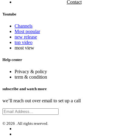
Contact
Youtube
Channels
Most popular
new release
top video
most view
Help center
Privacy & policy
term & condition
subscribe and watch more
we’ll reach out over email to set up a call
© 2026 . All rights reserved.