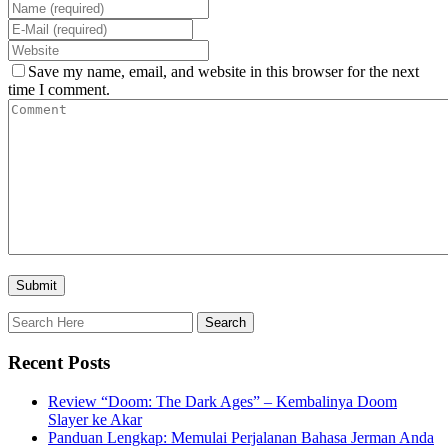
Save my name, email, and website in this browser for the next
time I comment.
Recent Posts
Review “Doom: The Dark Ages” – Kembalinya Doom
Slayer ke Akar
Panduan Lengkap: Memulai Perjalanan Bahasa Jerman Anda