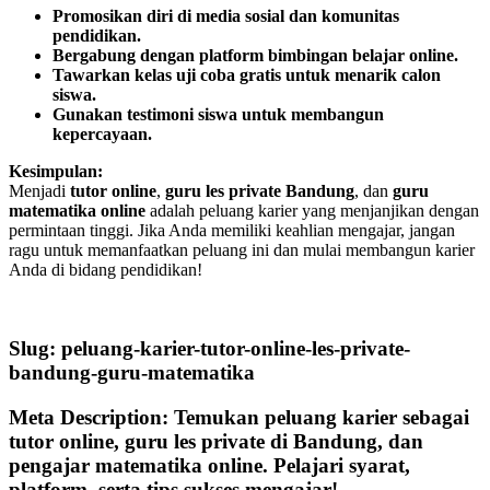
Promosikan diri di media sosial dan komunitas
pendidikan.
Bergabung dengan platform bimbingan belajar online.
Tawarkan kelas uji coba gratis untuk menarik calon
siswa.
Gunakan testimoni siswa untuk membangun
kepercayaan.
Kesimpulan:
Menjadi
tutor online
,
guru les private Bandung
, dan
guru
matematika online
adalah peluang karier yang menjanjikan dengan
permintaan tinggi. Jika Anda memiliki keahlian mengajar, jangan
ragu untuk memanfaatkan peluang ini dan mulai membangun karier
Anda di bidang pendidikan!
Slug: peluang-karier-tutor-online-les-private-
bandung-guru-matematika
Meta Description: Temukan peluang karier sebagai
tutor online, guru les private di Bandung, dan
pengajar matematika online. Pelajari syarat,
platform, serta tips sukses mengajar!