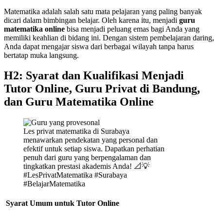
Matematika adalah salah satu mata pelajaran yang paling banyak
dicari dalam bimbingan belajar. Oleh karena itu, menjadi
guru
matematika online
bisa menjadi peluang emas bagi Anda yang
memiliki keahlian di bidang ini. Dengan sistem pembelajaran daring,
Anda dapat mengajar siswa dari berbagai wilayah tanpa harus
bertatap muka langsung.
H2: Syarat dan Kualifikasi Menjadi
Tutor Online, Guru Privat di Bandung,
dan Guru Matematika Online
Les privat matematika di Surabaya
menawarkan pendekatan yang personal dan
efektif untuk setiap siswa. Dapatkan perhatian
penuh dari guru yang berpengalaman dan
tingkatkan prestasi akademis Anda! 📐💡
#LesPrivatMatematika #Surabaya
#BelajarMatematika
Syarat Umum untuk Tutor Online