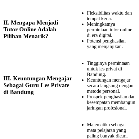
Fleksibilitas waktu dan
tempat kerja.
II. Mengapa Menjadi
Meningkatnya
Tutor Online Adalah
permintaan tutor online
di era digital.
Pilihan Menarik?
Potensi penghasilan
yang menjanjikan.
Tingginya permintaan
untuk les privat di
Bandung.
III. Keuntungan Mengajar
Keuntungan mengajar
Sebagai Guru Les Private
secara langsung dengan
metode personal.
di Bandung
Prospek penghasilan dan
kesempatan membangun
jaringan profesional.
Matematika sebagai
mata pelajaran yang
paling banyak dicari.