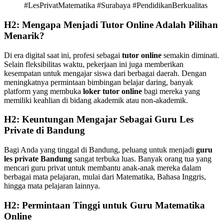
#LesPrivatMatematika #Surabaya #PendidikanBerkualitas
H2: Mengapa Menjadi Tutor Online Adalah Pilihan
Menarik?
Di era digital saat ini, profesi sebagai
tutor online
semakin diminati.
Selain fleksibilitas waktu, pekerjaan ini juga memberikan
kesempatan untuk mengajar siswa dari berbagai daerah. Dengan
meningkatnya permintaan bimbingan belajar daring, banyak
platform yang membuka
loker tutor online
bagi mereka yang
memiliki keahlian di bidang akademik atau non-akademik.
H2: Keuntungan Mengajar Sebagai Guru Les
Private di Bandung
Bagi Anda yang tinggal di Bandung, peluang untuk menjadi
guru
les private Bandung
sangat terbuka luas. Banyak orang tua yang
mencari guru privat untuk membantu anak-anak mereka dalam
berbagai mata pelajaran, mulai dari Matematika, Bahasa Inggris,
hingga mata pelajaran lainnya.
H2: Permintaan Tinggi untuk Guru Matematika
Online