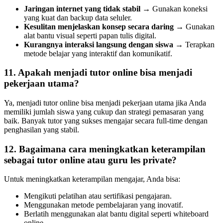
Jaringan internet yang tidak stabil
→ Gunakan koneksi
yang kuat dan backup data seluler.
Kesulitan menjelaskan konsep secara daring
→ Gunakan
alat bantu visual seperti papan tulis digital.
Kurangnya interaksi langsung dengan siswa
→ Terapkan
metode belajar yang interaktif dan komunikatif.
11. Apakah menjadi tutor online bisa menjadi
pekerjaan utama?
Ya, menjadi tutor online bisa menjadi pekerjaan utama jika Anda
memiliki jumlah siswa yang cukup dan strategi pemasaran yang
baik. Banyak tutor yang sukses mengajar secara full-time dengan
penghasilan yang stabil.
12. Bagaimana cara meningkatkan keterampilan
sebagai tutor online atau guru les private?
Untuk meningkatkan keterampilan mengajar, Anda bisa:
Mengikuti pelatihan atau sertifikasi pengajaran.
Menggunakan metode pembelajaran yang inovatif.
Berlatih menggunakan alat bantu digital seperti whiteboard
online.