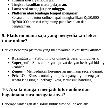
Jumlah siswa yang diajar.
Tingkat kesulitan mata pelajaran.
Lama sesi mengajar per minggu.
Platform atau lembaga tempat mengajar.
Secara umum, tutor online dapat menghasilkan Rp50.000 –
Rp300.000 per sesi tergantung pada keahlian dan
pengalaman.
9. Platform mana saja yang menyediakan loker
tutor online?
Berikut beberapa platform yang menawarkan
loker tutor online
:
Ruangguru
– Platform tutor online terbesar di Indonesia.
Superprof
– Situs untuk guru privat dengan berbagai bidang
keahlian.
Zenius
– Menyediakan kesempatan mengajar secara daring.
PrivatQ
– Khusus untuk guru privat yang ingin mengajar
secara langsung di berbagai kota, termasuk Bandung.
10. Apa tantangan menjadi tutor online dan
bagaimana cara mengatasinya?
Beberapa tantangan dan solusi untuk tutor online adalah: