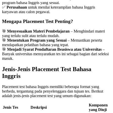
program bahasa Inggris yang sesuai.
✅
Perusahaan
untuk menilai keterampilan bahasa Inggris
karyawan atau calon pegawai.
Mengapa Placement Test Penting?
🎯
Menyesuaikan Materi Pembelajaran
– Menghindari materi
yang terlalu sulit atau terlalu mudah.
🎯
Menentukan Program yang Sesuai
– Memastikan peserta
mendapatkan pelatihan bahasa yang tepat.
🎯
Menjadi Syarat Pendaftaran Beasiswa atau Universitas
–
Banyak universitas mensyaratkan tes ini sebagai bagian dari seleksi
masuk.
Jenis-Jenis Placement Test Bahasa
Inggris
Placement test bahasa Inggris memiliki beberapa format yang
berbeda, tergantung pada penyelenggara dan tujuan tes. Berikut
adalah jenis-jenis placement test yang umum digunakan:
Komponen
Jenis Tes
Deskripsi
yang Diuji