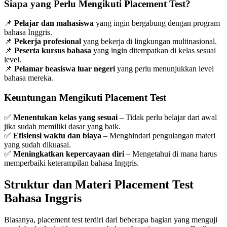
Siapa yang Perlu Mengikuti Placement Test?
📌
Pelajar dan mahasiswa
yang ingin bergabung dengan program
bahasa Inggris.
📌
Pekerja profesional
yang bekerja di lingkungan multinasional.
📌
Peserta kursus bahasa
yang ingin ditempatkan di kelas sesuai
level.
📌
Pelamar beasiswa luar negeri
yang perlu menunjukkan level
bahasa mereka.
Keuntungan Mengikuti Placement Test
✅
Menentukan kelas yang sesuai
– Tidak perlu belajar dari awal
jika sudah memiliki dasar yang baik.
✅
Efisiensi waktu dan biaya
– Menghindari pengulangan materi
yang sudah dikuasai.
✅
Meningkatkan kepercayaan diri
– Mengetahui di mana harus
memperbaiki keterampilan bahasa Inggris.
Struktur dan Materi Placement Test
Bahasa Inggris
Biasanya, placement test terdiri dari beberapa bagian yang menguji