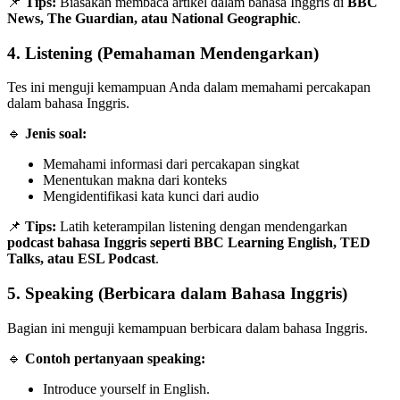
📌
Tips:
Biasakan membaca artikel dalam bahasa Inggris di
BBC
News, The Guardian, atau National Geographic
.
4. Listening (Pemahaman Mendengarkan)
Tes ini menguji kemampuan Anda dalam memahami percakapan
dalam bahasa Inggris.
🔹
Jenis soal:
Memahami informasi dari percakapan singkat
Menentukan makna dari konteks
Mengidentifikasi kata kunci dari audio
📌
Tips:
Latih keterampilan listening dengan mendengarkan
podcast bahasa Inggris seperti BBC Learning English, TED
Talks, atau ESL Podcast
.
5. Speaking (Berbicara dalam Bahasa Inggris)
Bagian ini menguji kemampuan berbicara dalam bahasa Inggris.
🔹
Contoh pertanyaan speaking:
Introduce yourself in English.