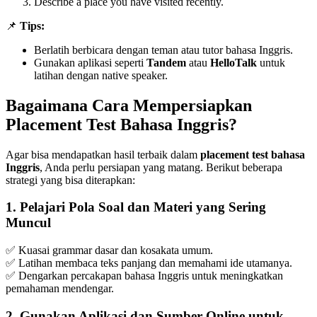
Describe a place you have visited recently.
📌
Tips:
Berlatih berbicara dengan teman atau tutor bahasa Inggris.
Gunakan aplikasi seperti
Tandem
atau
HelloTalk
untuk
latihan dengan native speaker.
Bagaimana Cara Mempersiapkan
Placement Test Bahasa Inggris?
Agar bisa mendapatkan hasil terbaik dalam
placement test bahasa
Inggris
, Anda perlu persiapan yang matang. Berikut beberapa
strategi yang bisa diterapkan:
1. Pelajari Pola Soal dan Materi yang Sering
Muncul
✅ Kuasai grammar dasar dan kosakata umum.
✅ Latihan membaca teks panjang dan memahami ide utamanya.
✅ Dengarkan percakapan bahasa Inggris untuk meningkatkan
pemahaman mendengar.
2. Gunakan Aplikasi dan Sumber Online untuk