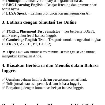
✅
Duolingo
– Latihan vocabulary dan grammar dasar.
✅
BBC Learning English
– Belajar listening dan grammar dari
berita nyata.
✅
ELSA Speak
– Latihan pronunciation menggunakan AI.
3. Latihan dengan Simulasi Tes Online
✅
TOEFL Placement Test Simulator
– Tes berbasis TOEFL
untuk mengukur level bahasa Inggris.
✅
Cambridge English Test
– Tes gratis untuk mengetahui tingkat
CEFR (A1, A2, B1, B2, C1, C2).
📌
Tips:
Lakukan simulasi tes minimal
seminggu sekali
untuk
mengukur kemajuan Anda.
4. Biasakan Berbicara dan Menulis dalam Bahasa
Inggris
✅ Gunakan bahasa Inggris dalam percakapan sehari-hari.
✅ Tulis jurnal atau esai pendek dalam bahasa Inggris.
✅ Bergabung dengan komunitas belajar bahasa Inggris.