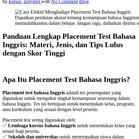
by
kursus_polyglot
with
No Comment
Blog
Dapatkan penilaian akurat tentang kemampuan bahasa Inggrism
memudahkanmu dalam belajar. Jangan ragu, daftarkan dirimu
Panduan Lengkap Placement Test Bahasa
Inggris: Materi, Jenis, dan Tips Lulus
dengan Skor Tinggi
Apa Itu Placement Test Bahasa Inggris?
Placement test bahasa Inggris
adalah tes penempatan yang
digunakan untuk mengukur tingkat kemampuan seseorang dalam
bahasa Inggris. Tes ini bertujuan untuk menentukan kelas, program,
atau kurikulum yang sesuai dengan level peserta.
Placement test sering digunakan oleh:
✅
Lembaga kursus bahasa Inggris
untuk menentukan kelas yang
sesuai bagi peserta.
✅
Sekolah dan universitas
untuk menempatkan siswa dalam