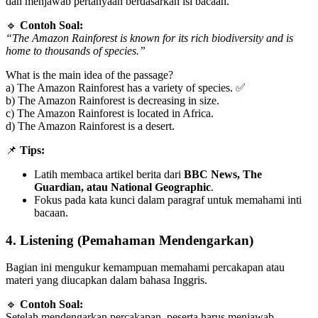
dan menjawab pertanyaan berdasarkan isi bacaan.
🔹
Contoh Soal:
“The Amazon Rainforest is known for its rich biodiversity and is
home to thousands of species.”
What is the main idea of the passage?
a) The Amazon Rainforest has a variety of species. ✅
b) The Amazon Rainforest is decreasing in size.
c) The Amazon Rainforest is located in Africa.
d) The Amazon Rainforest is a desert.
📌
Tips:
Latih membaca artikel berita dari
BBC News, The
Guardian, atau National Geographic
.
Fokus pada kata kunci dalam paragraf untuk memahami inti
bacaan.
4. Listening (Pemahaman Mendengarkan)
Bagian ini mengukur kemampuan memahami percakapan atau
materi yang diucapkan dalam bahasa Inggris.
🔹
Contoh Soal:
Setelah mendengarkan percakapan, peserta harus menjawab