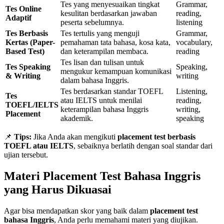
Tes yang menyesuaikan tingkat
Grammar,
Tes Online
kesulitan berdasarkan jawaban
reading,
Adaptif
peserta sebelumnya.
listening
Tes Berbasis
Tes tertulis yang menguji
Grammar,
Kertas (Paper-
pemahaman tata bahasa, kosa kata,
vocabulary,
Based Test)
dan keterampilan membaca.
reading
Tes lisan dan tulisan untuk
Tes Speaking
Speaking,
mengukur kemampuan komunikasi
& Writing
writing
dalam bahasa Inggris.
Tes berdasarkan standar TOEFL
Listening,
Tes
atau IELTS untuk menilai
reading,
TOEFL/IELTS
keterampilan bahasa Inggris
writing,
Placement
akademik.
speaking
📌
Tips:
Jika Anda akan mengikuti
placement test berbasis
TOEFL atau IELTS
, sebaiknya berlatih dengan soal standar dari
ujian tersebut.
Materi Placement Test Bahasa Inggris
yang Harus Dikuasai
Agar bisa mendapatkan skor yang baik dalam
placement test
bahasa Inggris
, Anda perlu memahami materi yang diujikan.