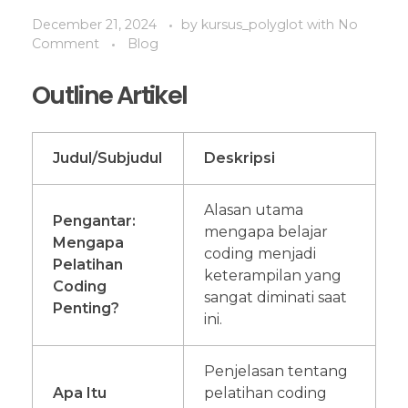
December 21, 2024
by
kursus_polyglot
with
No
Comment
Blog
Outline Artikel
Judul/Subjudul
Deskripsi
Alasan utama
Pengantar:
mengapa belajar
Mengapa
coding menjadi
Pelatihan
keterampilan yang
Coding
sangat diminati saat
Penting?
ini.
Penjelasan tentang
Apa Itu
pelatihan coding