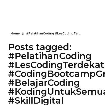
Home
#PelatihanCoding #LesCodingTer...
Posts tagged:
#PelatihanCoding
#LesCodingTerdekat
#CodingBootcampGr
#BelajarCoding
#KodingUntukSemu
#SkillDigital