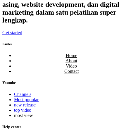
asing, website development, dan digital
marketing dalam satu pelatihan super
lengkap.
Get started
Links
Home
About
Video
Contact
Youtube
Channels
Most popular
new release
top video
most view
Help center