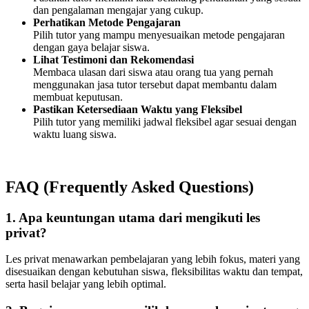
dan pengalaman mengajar yang cukup.
Perhatikan Metode Pengajaran
Pilih tutor yang mampu menyesuaikan metode pengajaran
dengan gaya belajar siswa.
Lihat Testimoni dan Rekomendasi
Membaca ulasan dari siswa atau orang tua yang pernah
menggunakan jasa tutor tersebut dapat membantu dalam
membuat keputusan.
Pastikan Ketersediaan Waktu yang Fleksibel
Pilih tutor yang memiliki jadwal fleksibel agar sesuai dengan
waktu luang siswa.
FAQ (Frequently Asked Questions)
1. Apa keuntungan utama dari mengikuti les
privat?
Les privat menawarkan pembelajaran yang lebih fokus, materi yang
disesuaikan dengan kebutuhan siswa, fleksibilitas waktu dan tempat,
serta hasil belajar yang lebih optimal.