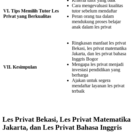
Kriteria tutor yang baik
Cara mengevaluasi kualitas
VI. Tips Memilih Tutor Les
tutor sebelum mendaftar
Privat yang Berkualitas
Peran orang tua dalam
mendukung proses belajar
anak dalam les privat
Ringkasan manfaat les privat
Bekasi, les privat matematika
Jakarta, dan les privat bahasa
Inggris Bogor
Mengapa les privat menjadi
VII. Kesimpulan
investasi pendidikan yang
berharga
Ajakan untuk segera
mendaftar layanan les privat
terbaik
Les Privat Bekasi, Les Privat Matematika
Jakarta, dan Les Privat Bahasa Inggris