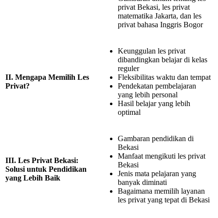
privat Bekasi, les privat
matematika Jakarta, dan les
privat bahasa Inggris Bogor
Keunggulan les privat
dibandingkan belajar di kelas
reguler
II. Mengapa Memilih Les
Fleksibilitas waktu dan tempat
Privat?
Pendekatan pembelajaran
yang lebih personal
Hasil belajar yang lebih
optimal
Gambaran pendidikan di
Bekasi
Manfaat mengikuti les privat
III. Les Privat Bekasi:
Bekasi
Solusi untuk Pendidikan
Jenis mata pelajaran yang
yang Lebih Baik
banyak diminati
Bagaimana memilih layanan
les privat yang tepat di Bekasi