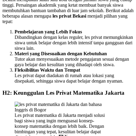
tinggi. Persaingan akademik yang ketat membuat banyak siswa
membutuhkan bantuan tambahan di luar jam sekolah. Berikut adalah
beberapa alasan mengapa
les privat Bekasi
menjadi pilihan yang
tepat:
Pembelajaran yang Lebih Fokus
Dibandingkan dengan kelas reguler, les privat memungkinkan
siswa untuk belajar dengan lebih intensif tanpa gangguan dari
siswa lain.
Materi yang Disesuaikan dengan Kebutuhan
Tutor akan menyesuaikan metode pengajaran sesuai dengan
gaya belajar dan kesulitan yang dihadapi oleh siswa.
Fleksibilitas Waktu dan Tempat
Les privat dapat diadakan di rumah atau lokasi yang
disepakati, sehingga siswa dapat belajar dengan nyaman.
H2: Keunggulan Les Privat Matematika Jakarta
Les privat matematika di Jakarta menjadi solusi
bagi siswa yang ingin menguasai konsep-
konsep matematika dengan lebih baik. Dengan
bimbingan yang tepat, kesulitan belajar dapat