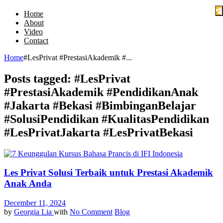
Home
About
Video
Contact
Home
#LesPrivat #PrestasiAkademik #...
Posts tagged: #LesPrivat
#PrestasiAkademik #PendidikanAnak
#Jakarta #Bekasi #BimbinganBelajar
#SolusiPendidikan #KualitasPendidikan
#LesPrivatJakarta #LesPrivatBekasi
Les Privat Solusi Terbaik untuk Prestasi Akademik
Anak Anda
December 11, 2024
by
Georgia Lia
with
No Comment
Blog