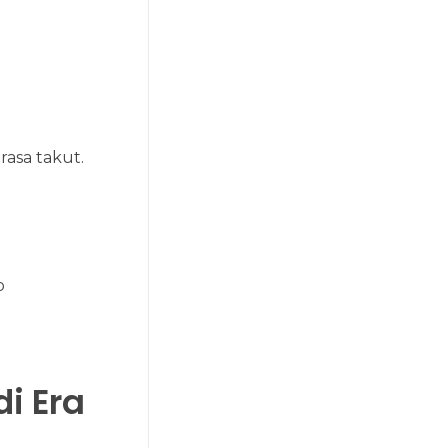
rasa takut.
p
di Era