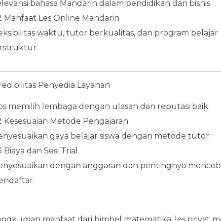
levansi bahasa Mandarin dalam pendidikan dan bisnis.
2 Manfaat Les Online Mandarin
eksibilitas waktu, tutor berkualitas, dan program belajar
rstruktur.
Kredibilitas Penyedia Layanan
ps memilih lembaga dengan ulasan dan reputasi baik.
2 Kesesuaian Metode Pengajaran
nyesuaikan gaya belajar siswa dengan metode tutor.
3 Biaya dan Sesi Trial
nyesuaikan dengan anggaran dan pentingnya mencob
ndaftar.
ngkuman manfaat dari bimbel matematika, les privat 