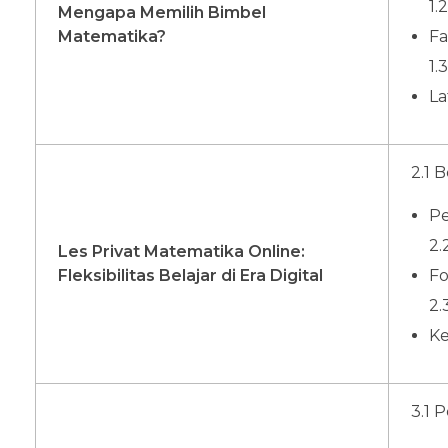
1.
Mengapa Memilih Bimbel
Matematika?
Fa
1.
La
2.1 
Pe
2.
Les Privat Matematika Online:
Fleksibilitas Belajar di Era Digital
Fo
2.
Ke
3.1 