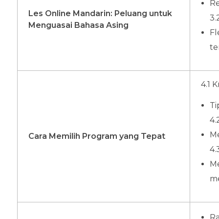
Re
Les Online Mandarin: Peluang untuk
3.
Menguasai Bahasa Asing
Fl
te
4.1 
Ti
4.
Me
Cara Memilih Program yang Tepat
4.
Me
me
Ra