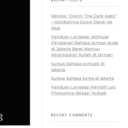
RECENT POSTS
Review “Doom: The Dark Ages”
– Kembalinya Doom Slayer ke
Akar
Panduan Lengkap: Memulai
Perjalanan Bahasa Jerman Anda
di Jakarta Barat Menuju
Kesempatan Kuliah di Jerman
kursus bahasa portugis di
jakarta
kursus bahasa korea di jakarta
Panduan Lengkap Memilih Les
Photoshop Bekasi Terbaik
RECENT COMMENTS