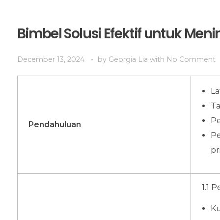
Bimbel Solusi Efektif untuk Me
December 13, 2024
by
Georgia Lia
with
No Comment
La
Ta
Pe
Pendahuluan
Pe
pr
1.1 
Ku