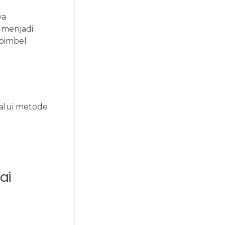
wa
menjadi
 bimbel
alui metode
ai