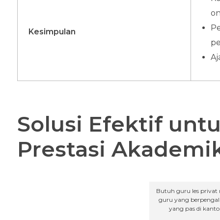
on
Pe
Kesimpulan
pe
Aj
Solusi Efektif un
Prestasi Akademi
Butuh guru les privat
guru yang berpengal
yang pas di kanto