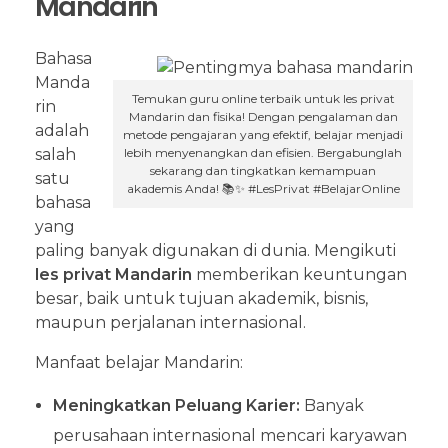
Mandarin
Bahasa
Manda
Temukan guru online terbaik untuk les privat
rin
Mandarin dan fisika! Dengan pengalaman dan
adalah
metode pengajaran yang efektif, belajar menjadi
lebih menyenangkan dan efisien. Bergabunglah
salah
sekarang dan tingkatkan kemampuan
satu
akademis Anda! 📚✨ #LesPrivat #BelajarOnline
bahasa
yang
paling banyak digunakan di dunia. Mengikuti
les privat Mandarin
memberikan keuntungan
besar, baik untuk tujuan akademik, bisnis,
maupun perjalanan internasional.
Manfaat belajar Mandarin:
Meningkatkan Peluang Karier:
Banyak
perusahaan internasional mencari karyawan