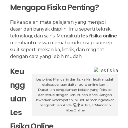
Mengapa Fisika Penting?
Fisika adalah mata pelajaran yang menjadi
dasar dari banyak disiplin ilmu seperti teknik,
teknologi, dan sains. Mengikuti
les fisika online
membantu siswa memahami konsep-konsep
sulit seperti mekanika, listrik, dan magnet
dengan cara yang lebih mudah.
Keu
Les privat Mandarin dan fisika kini lebih mudah
ngg
diakses dengan daftar guru online kami.
Dapatkan pengalaman belajar yang fleksibel
dan sesuai dengan kebutuhan Anda. Jangan
ulan
lewatkan kesempatan ini untuk meningkatkan
pengetahuan Anda! 💻🌍 #BelajarMandarin
Les
#LesOnline
Fisika Online