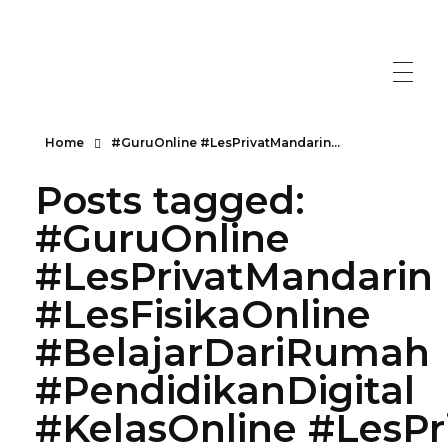
Home
#GuruOnline #LesPrivatMandarin...
Posts tagged:
#GuruOnline
#LesPrivatMandarin
#LesFisikaOnline
#BelajarDariRumah
#PendidikanDigital
#KelasOnline #LesPr