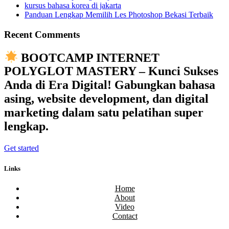
kursus bahasa korea di jakarta
Panduan Lengkap Memilih Les Photoshop Bekasi Terbaik
Recent Comments
BOOTCAMP INTERNET
POLYGLOT MASTERY – Kunci Sukses
Anda di Era Digital! Gabungkan bahasa
asing, website development, dan digital
marketing dalam satu pelatihan super
lengkap.
Get started
Links
Home
About
Video
Contact