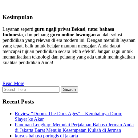
Kesimpulan
Layanan seperti
guru ngaji privat Bekasi
,
tutor bahasa
Indonesia
, dan peluang
guru online lowongan
adalah solusi
pendidikan yang relevan di era modern ini. Dengan memilih layanan
yang tepat, baik untuk belajar maupun mengajar, Anda dapat
mencapai tujuan pendidikan secara lebih efektif. Jangan ragu untuk
memanfaatkan teknologi dan peluang yang ada untuk meningkatkan
kualitas pendidikan Anda!
Read More
Recent Posts
Review “Doom: The Dark Ages” – Kembalinya Doom
Slayer ke Akar
Panduan Lengkap: Memulai Perjalanan Bahasa Jerman Anda
di Jakarta Barat Menuju Kesempatan Kuliah di Jerman
kursus bahasa portugis di jakarta