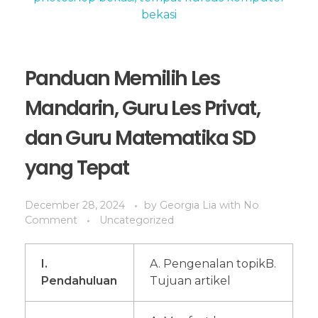
Panduan Memilih Les
Mandarin, Guru Les Privat,
dan Guru Matematika SD
yang Tepat
December 28, 2024
by
Georgia Lia
with
No
Comment
Uncategorized
I.
A. Pengenalan topik
B.
Pendahuluan
Tujuan artikel