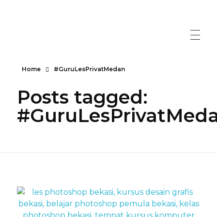
Home
#GuruLesPrivatMedan
Posts tagged:
#GuruLesPrivatMed